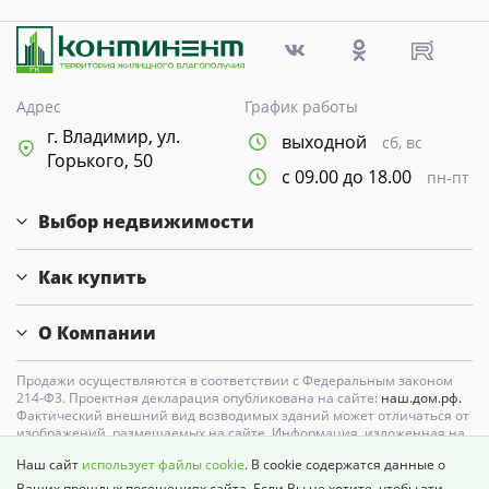
Адрес
График работы
г. Владимир, ул.
выходной
сб, вс
Горького, 50
с 09.00 до 18.00
пн-пт
Выбор недвижимости
Как купить
О Компании
Продажи осуществляются в соответствии с Федеральным законом
214-Ф3. Проектная декларация опубликована на сайте:
наш.дом.рф.
Фактический внешний вид возводимых зданий может отличаться от
изображений, размещаемых на сайте. Информация, изложенная на
сайте, в том числе цены, носит исключительно информационный
Наш сайт
использует файлы cookie
. В cookie содержатся данные о
характер и ни при каких условиях не является публичной офертой,
определяемой положениями статьи 437 ГК РФ. Окончательная цена
Ваших прошлых посещениях сайта. Если Вы не хотите, чтобы эти