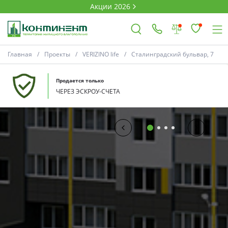
Акции 2026
Главная
Проекты
VERIZINO life
Сталинградский бульвар, 7
×
Продается только
ЧЕРЕЗ ЭСКРОУ-СЧЕТА
Владимир
Проекты
Акции
Новости
Выбор недвижимости