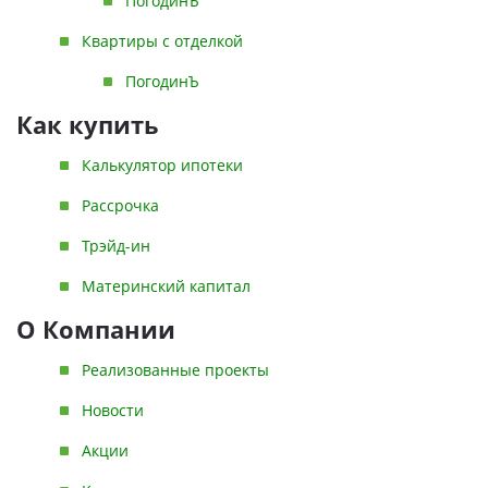
ПогодинЪ
Свои Люди
Квартиры с отделкой
Офис продаж
ПогодинЪ
Как купить
Работа
Калькулятор ипотеки
О компании
Рассрочка
Онлайн-запись
Трэйд-ин
Материнский капитал
О Компании
Реализованные проекты
Новости
Акции