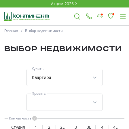
Акции 2026
Главная
Выбор недвижимости
×
Выбор недвижимости
Владимир
Купить
Проекты
Квартира
Акции
Проекты
Новости
Комнатность
?
Выбор недвижимости
Студия
1
2
2E
3
3E
4
4E